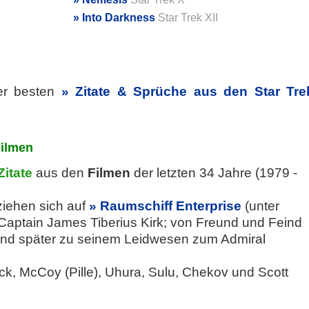
Into Darkness
Star Trek XII
der besten
Zitate & Sprüche aus den Star Tre
Filmen
Zitate
aus den
Filmen
der letzten 34 Jahre (1979 -
ziehen sich auf
Raumschiff Enterprise
(unter
ptain James Tiberius Kirk; von Freund und Feind
und später zu seinem Leidwesen zum Admiral
ock, McCoy (Pille), Uhura, Sulu, Chekov und Scott