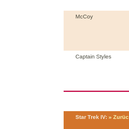
McCoy
Captain Styles
Star Trek IV:
Zurüc