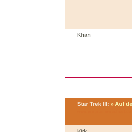
Khan
Star Trek III:
Auf d
www.programmwechsel.de
Kirk