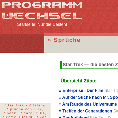
Startseite: Nur die Besten!
Sprüche
Star Trek — die besten Z
Übersicht Zitate
Enterprise - Der Film
Star Tre
Auf der Suche nach Mr. Sp
Am Rande des Universums
Star Trek - Zitate &
Sprüche von Kirk,
Treffen der Generationen
Sta
Spock, Picard, Pille,
Scotty, Picard, Riker,
Der Aufstand
Star Trek IX