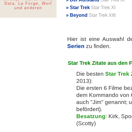
Data, La Forge, Worf
Star Trek
Star Trek XI
und anderen
Beyond
Star Trek XIII
Hier ist eine Auswahl 
Serien
zu finden.
Star Trek Zitate aus den 
Die besten
Star Trek 
2013):
Die ersten 6 Filme be
dem Kommando von Ca
auch "Jim" genannt; 
befördert).
Besatzung
: Kirk, Sp
(Scotty)