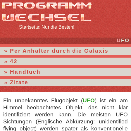
Startseite: Nur die Besten!
UFO
Per Anhalter durch die Galaxis
42
Handtuch
Zitate
Ein unbekanntes Flugobjekt (
UFO
) ist ein am
Himmel beobachtetes Objekt, das nicht klar
identifiziert werden kann. Die meisten UFO
Sichtungen (Englische Abkürzung: unidentified
flying object) werden später als konventionelle