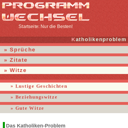
Startseite: Nur die Besten!
Katholikenproblem
Sprüche
Zitate
Witze
Lustige Geschichten
Beziehungswitze
Gute Witze
Das Katholiken-Problem